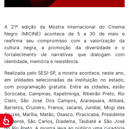
A 21ª edição da Mostra Internacional do Cinema
Negro (MICINE) acontece de 5 a 30 de maio e
reafirma seu compromisso com a valorização da
cultura negra, a promoção da diversidade e o
fortalecimento de narrativas que dialogam com
identidade, memória e resistência.
Realizada pelo SESI-SP, a mostra acontece, neste ano,
em unidades selecionadas da instituição no estado,
com programação gratuita. Entre as cidades, estão
Sorocaba, Campinas, Itapetininga, Ribeirão Preto, Rio
Claro, São José Dos Campos, Araraquara, Atibaia,
Barretos, Cruzeiro, Franca, Jacareí, Jundiaí, Mogi das
Cruzes, Marília, Matão, Osasco, Piracicaba, Presidente
Acessibilidade
Prudente, São Carlos, Diadema, Taubaté e São José
do Rio Preto. A mostra leva ao público uma curadoria