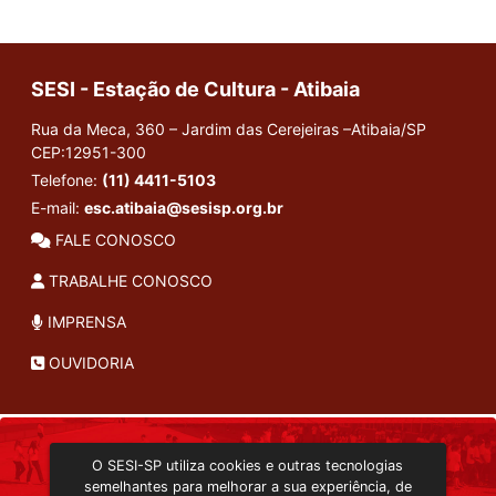
SESI - Estação de Cultura - Atibaia
Rua da Meca, 360 – Jardim das Cerejeiras –Atibaia/SP
CEP:12951-300
Telefone:
(11) 4411-5103
E-mail:
esc.atibaia@sesisp.org.br
FALE CONOSCO
TRABALHE CONOSCO
IMPRENSA
OUVIDORIA
INSTITUCIONAL
O SESI-SP utiliza cookies e outras tecnologias
TRANSMISSÃO ON-LINE
semelhantes para melhorar a sua experiência, de