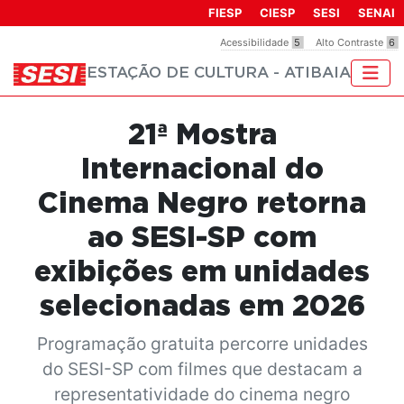
Observação:
FIESP
CIESP
SESI
SENAI
este
Acessibilidade
5
Alto Contraste
6
site
ESTAÇÃO DE CULTURA - ATIBAIA
inclui
um
sistema
21ª Mostra
de
acessibilidade.
Internacional do
Cinema Negro retorna
ao SESI-SP com
exibições em unidades
selecionadas em 2026
Programação gratuita percorre unidades
do SESI-SP com filmes que destacam a
representatividade do cinema negro