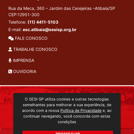
Rua da Meca, 360 – Jardim das Cerejeiras –Atibaia/SP
CEP:12951-300
Telefone:
(11) 4411-5103
E-mail:
esc.atibaia@sesisp.org.br
FALE CONOSCO
TRABALHE CONOSCO
IMPRENSA
OUVIDORIA
INSTITUCIONAL
O SESI-SP utiliza cookies e outras tecnologias
TRANSMISSÃO ON-LINE
semelhantes para melhorar a sua experiência, de
EDITORA SESI-SP
acordo com a nossa
Política de Privacidade
e, ao
CONSULTA AO ACERVO
continuar navegando, você concorda com estas
condições