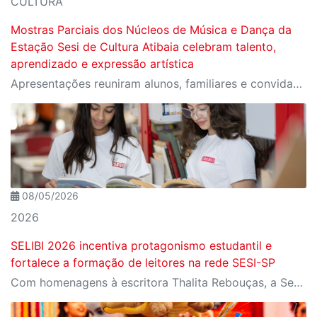
CULTURA
Mostras Parciais dos Núcleos de Música e Dança da
Estação Sesi de Cultura Atibaia celebram talento,
aprendizado e expressão artística
Apresentações reuniram alunos, familiares e convidados no Cine Itá Cultural, em Atibaia
08/05/2026
2026
SELIBI 2026 incentiva protagonismo estudantil e
fortalece a formação de leitores na rede SESI-SP
Com homenagens à escritora Thalita Rebouças, a Semana do Livro e da Biblioteca promove criatividade, produção autoral e diferentes formas de expressão entre estudantes da Educação Infantil à EJA