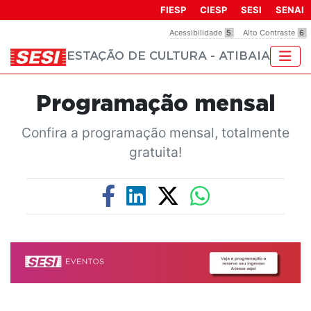
Observação:
FIESP
CIESP
SESI
SENAI
este
Acessibilidade
5
Alto Contraste
6
site
ESTAÇÃO DE CULTURA - ATIBAIA
inclui
um
sistema
Programação mensal
de
acessibilidade.
Confira a programação mensal, totalmente
gratuita!