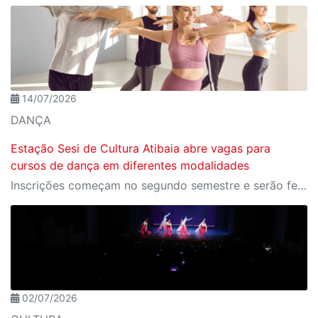
14/07/2026
DANÇA
Estação Sesi de Cultura Atibaia abre vagas para
cursos de dança em diferentes modalidades
Inscrições começam no segundo semestre e serão feitas de forma online
02/07/2026