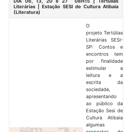
DIA 06, 13, 20 e 27 08H15
| Tertúlias
Literárias | Estação SESI de Cultura Atibaia
(Literatura)
O
projeto
Tertúlias
Literárias SESI-
SP: Contos e
encontros
tem
por finalidade
estimular a
leitura e a
escrita da
sociedade,
apresentando
ao
público da
Estação Sesi de
Cultura Atibaia
algumas
propostas de