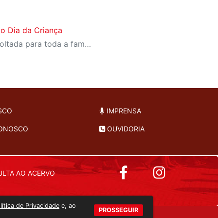
 do Dia da Criança
Programação é gratuita e voltada para toda a família
SCO
IMPRENSA
CONOSCO
OUVIDORIA
LTA AO ACERVO
lítica de Privacidade
e, ao
PROSSEGUIR