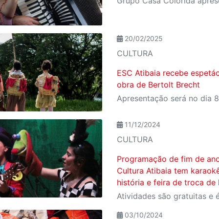
20/02/2025
CULTURA
ESC Atibaia recebe espetácu
obra de Bertolt Brecht
11/12/2024
CULTURA
Programação de fim de ano
Cultura Atibaia tem karaokê
história e feira de troca de
03/10/2024