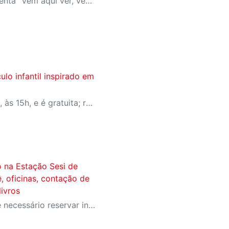
Grupo Casa Colorida apresenta "Vem aqui ver, vem ouvir"
lo infantil inspirado em
Apresentação será no dia 8, às 15h, e é gratuita; reserva de ingressos no Meu SESI
 na Estação Sesi de
, oficinas, contação de
 livros
Atividades são gratuitas e é necessário reservar ingresso pelo Meu Sesi