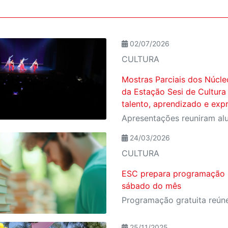
02/07/2026
CULTURA
Mostras Parciais dos Núcl
da Estação Sesi de Cultura
talento, aprendizado e exp
24/03/2026
CULTURA
ESC prepara programação li
sábado do mês
25/11/2025