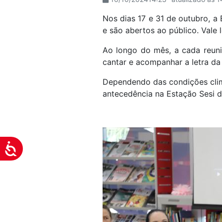
visuais
Nos dias 17 e 31 de outubro, a 
que
e são abertos ao público. Vale
usam
um
Ao longo do mês, a cada reuni
leitor
cantar e acompanhar a letra da
de
tela;
Dependendo das condições climá
Pressione
antecedência na Estação Sesi d
Control-
F10
para
abrir
Acessibilidade
um
menu
de
acessibilidade.