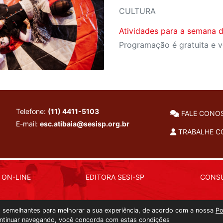
CULTURA
Atividades para a semana
Telefone:
(11) 4411-5103
FALE CONO
E-mail:
esc.atibaia@sesisp.org.br
TRABALHE 
 ON-LINE
EDITORA SESI-SP
CONSU
as semelhantes para melhorar a sua experiência, de acordo com a nossa
Po
ntinuar navegando, você concorda com estas condições
Copyright 2026 © Todos os direitos reservados. -
9n9