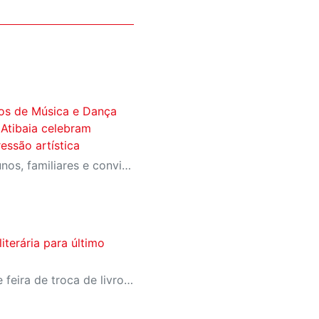
eos de Música e Dança
 Atibaia celebram
ressão artística
Apresentações reuniram alunos, familiares e convidados no Cine Itá Cultural, em Atibaia
terária para último
Programação gratuita reúne feira de troca de livros, sarau e oficina para incentivar a leitura e o contato com a literatura clássica