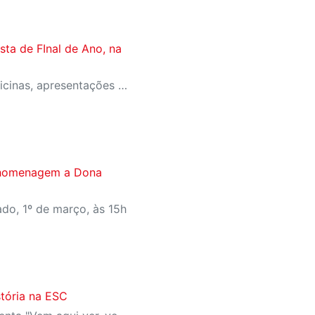
ta de FInal de Ano, na
Programação conta com oficinas, apresentações e feira de troca de livros
 homenagem a Dona
do, 1º de março, às 15h
stória na ESC