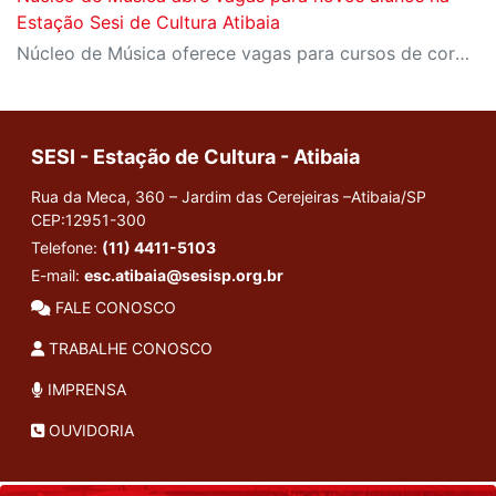
Estação Sesi de Cultura Atibaia
Núcleo de Música oferece vagas para cursos de cordas friccionadas, nos módulos de iniciação instrumental e prática de conjunto
SESI - Estação de Cultura - Atibaia
Rua da Meca, 360 – Jardim das Cerejeiras –Atibaia/SP
CEP:12951-300
Telefone:
(11) 4411-5103
E-mail:
esc.atibaia@sesisp.org.br
FALE CONOSCO
TRABALHE CONOSCO
IMPRENSA
OUVIDORIA