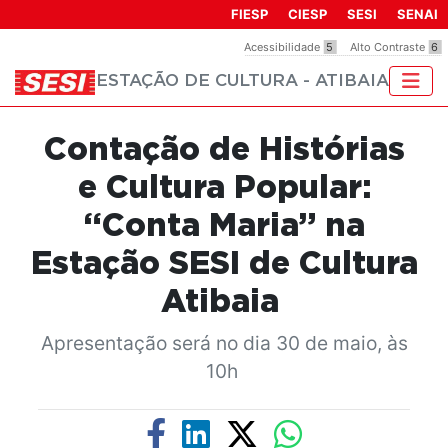
Observação:
FIESP
CIESP
SESI
SENAI
este
Acessibilidade
5
Alto Contraste
6
site
ESTAÇÃO DE CULTURA - ATIBAIA
inclui
um
sistema
Contação de Histórias
de
acessibilidade.
e Cultura Popular:
“Conta Maria” na
Estação SESI de Cultura
Atibaia
Apresentação será no dia 30 de maio, às
10h