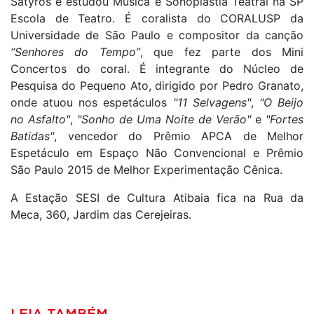
Satyros e estudou Música e Sonoplastia Teatral na SP
Escola de Teatro. É coralista do CORALUSP da
Universidade de São Paulo e compositor da canção
“Senhores do Tempo”
, que fez parte dos Mini
Concertos do coral. É integrante do Núcleo de
Pesquisa do Pequeno Ato, dirigido por Pedro Granato,
onde atuou nos espetáculos
"11 Selvagens"
,
"O Beijo
no Asfalto"
,
"Sonho de Uma Noite de Verão"
e
"Fortes
Batidas"
, vencedor do Prêmio APCA de Melhor
Espetáculo em Espaço Não Convencional e Prêmio
São Paulo 2015 de Melhor Experimentação Cênica.
A Estação SESI de Cultura Atibaia fica na Rua da
Meca, 360, Jardim das Cerejeiras.