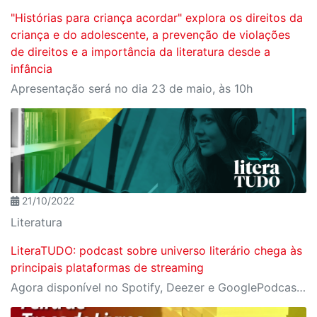
"Histórias para criança acordar" explora os direitos da
criança e do adolescente, a prevenção de violações
de direitos e a importância da literatura desde a
infância
Apresentação será no dia 23 de maio, às 10h
21/10/2022
Literatura
LiteraTUDO: podcast sobre universo literário chega às
principais plataformas de streaming
Agora disponível no Spotify, Deezer e GooglePodcasts, o LiteraTUDO é um projeto da área de Difusão Literária do Sesi-SP