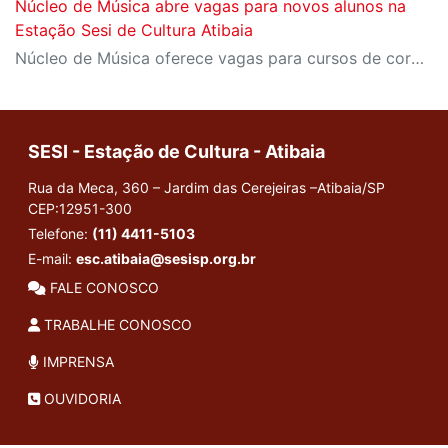
Núcleo de Música abre vagas para novos alunos na
Estação Sesi de Cultura Atibaia
Núcleo de Música oferece vagas para cursos de cordas friccionadas, nos módulos de iniciação instrumental e prática de conjunto
SESI - Estação de Cultura - Atibaia
Rua da Meca, 360 – Jardim das Cerejeiras –Atibaia/SP
CEP:12951-300
Telefone:
(11) 4411-5103
E-mail:
esc.atibaia@sesisp.org.br
FALE CONOSCO
TRABALHE CONOSCO
IMPRENSA
OUVIDORIA