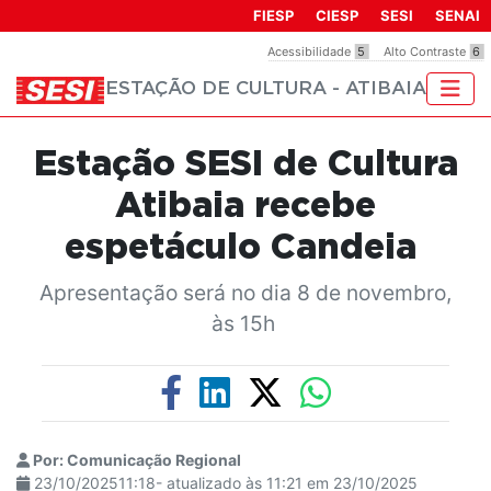
Observação:
FIESP
CIESP
SESI
SENAI
este
Acessibilidade
5
Alto Contraste
6
site
ESTAÇÃO DE CULTURA - ATIBAIA
inclui
um
sistema
Estação SESI de Cultura
de
acessibilidade.
Atibaia recebe
espetáculo Candeia
Apresentação será no dia 8 de novembro,
às 15h
Por: Comunicação Regional
23/10/202511:18- atualizado às 11:21 em 23/10/2025